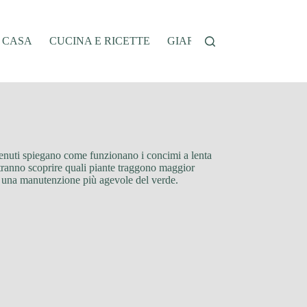
A CASA
CUCINA E RICETTE
GIARDINAGGIO
OFFER
contenuti spiegano come funzionano i concimi a lenta
 potranno scoprire quali piante traggono maggior
i e una manutenzione più agevole del verde.