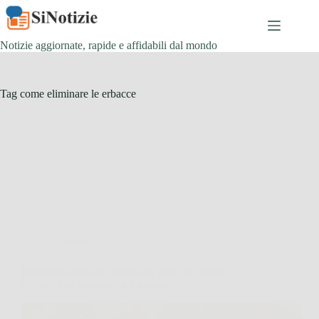
Salta
al
contenuto
Notizie aggiornate, rapide e affidabili dal mondo
Tag
come eliminare le erbacce
Giardinaggio
Diserbante naturale senza sale puro: la ricetta
efficace che non rovina il terreno