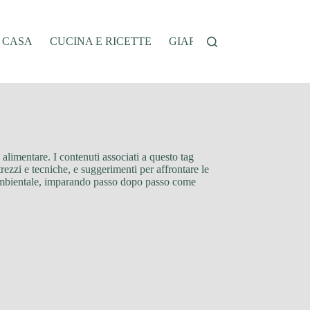
A CASA
CUCINA E RICETTE
GIARDINAGGIO
OFFER
limentare. I contenuti associati a questo tag
rezzi e tecniche, e suggerimenti per affrontare le
o ambientale, imparando passo dopo passo come