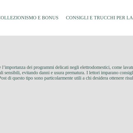
COLLEZIONISMO E BONUS
CONSIGLI E TRUCCHI PER L
 e l’importanza dei programmi delicati negli elettrodomestici, come lavatr
li sensibili, evitando danni e usura prematura. I lettori imparano consigli
Post di questo tipo sono particolarmente utili a chi desidera ottenere risu