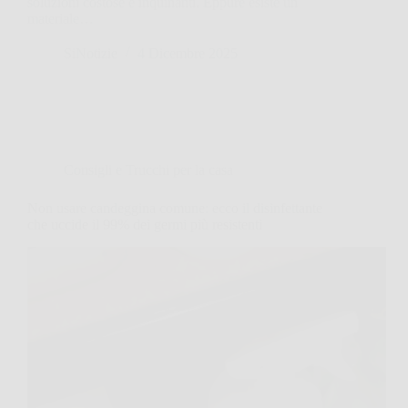
soluzioni costose e inquinanti. Eppure esiste un
materiale…
SiNotizie
4 Dicembre 2025
Consigli e Trucchi per la casa
Non usare candeggina comune: ecco il disinfettante
che uccide il 99% dei germi più resistenti