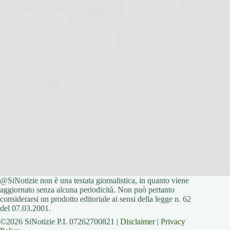
La candeggina rappresenta da decenni il disinfettante
di riferimento per molte famiglie italiane, ma recenti
linee guida internazionali suggeriscono di
considerare alternative più efficaci e sicure per la
disinfezione domestica. Il perossido di idrogeno si
distingue come soluzione superiore, capace…
@SiNotizie non è una testata giornalistica, in quanto viene
SiNotizie
1 Dicembre 2025
aggiornato senza alcuna periodicità. Non può pertanto
considerarsi un prodotto editoriale ai sensi della legge n. 62
del 07.03.2001.
©2026 SiNotizie P.I. 07262700821 |
Disclaimer
|
Privacy