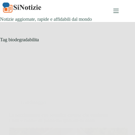
Salta
al
contenuto
Notizie aggiornate, rapide e affidabili dal mondo
Tag
biodegradabilita
Giardinaggio
La pacciamatura con semplice cartone che trasforma
l’orto e risolve un problema ignorato da molti