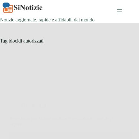
Salta
al
contenuto
Notizie aggiornate, rapide e affidabili dal mondo
Tag
biocidi autorizzati
Giardinaggio
Repellente per vipere proibito e pericoloso: cosa devi
sapere