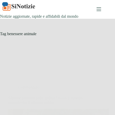
Salta
al
contenuto
Notizie aggiornate, rapide e affidabili dal mondo
Tag
benessere animale
Giardinaggio
Allarme parassiti nelle galline? Ecco il rimedio
naturale che li elimina subito