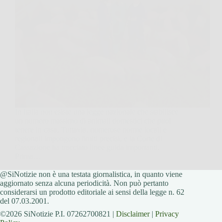
In Italia non esiste una legge nazionale che stabilisce
un numero massimo di animali domestici che puoi
tenere in casa. Tuttavia, numerose norme locali e
regionali impongono limiti precisi, e la Corte di
Cassazione ha tracciato linee guida importanti.
Prima…
@SiNotizie non è una testata giornalistica, in quanto viene
SiNotizie
29 Novembre 2025
aggiornato senza alcuna periodicità. Non può pertanto
considerarsi un prodotto editoriale ai sensi della legge n. 62
del 07.03.2001.
©2026 SiNotizie P.I. 07262700821 |
Disclaimer
|
Privacy