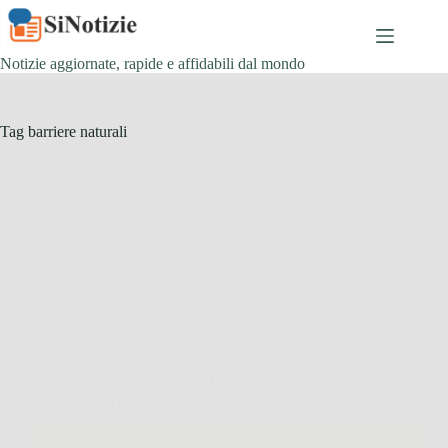
Salta
al
contenuto
Notizie aggiornate, rapide e affidabili dal mondo
Tag
barriere naturali
Giardinaggio
Allerta serpenti in giardino? Potrebbe essere colpa di
questo albero da frutto comune