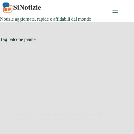
Salta
al
contenuto
Notizie aggiornate, rapide e affidabili dal mondo
Tag
balcone piante
Giardinaggio
Il trucco con un pugno di sabbia nei vasi che evita
ristagni e fa ripartire le piante più deboli