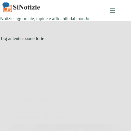
Salta
al
contenuto
Notizie aggiornate, rapide e affidabili dal mondo
Tag
autenticazione forte
Affari Collezionismo e Bonus
Allerta prepagate: ecco la nuova regola urgente che
ti bloccherà l’uso della carta