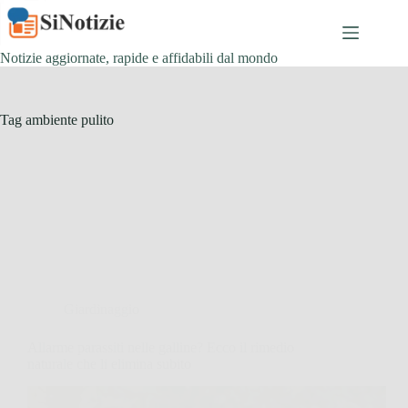
Salta
al
contenuto
Notizie aggiornate, rapide e affidabili dal mondo
Tag
ambiente pulito
Giardinaggio
Allarme parassiti nelle galline? Ecco il rimedio
naturale che li elimina subito