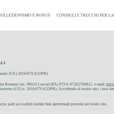
COLLEZIONISMO E BONUS
CONSIGLI E TRUCCHI PER L
ALI
golamento (UE) 2016/679 (GDPR)
Piana Romana snc, 90010 Lascari (PA) P.IVA 07262700821, e-mail:
info
olamento (UE) n. 2016/679 (GDPR). Accedendo al nostro sito, i tuoi dati p
ze parti accessibili tramite link ipertestuali presenti sul nostro sito.