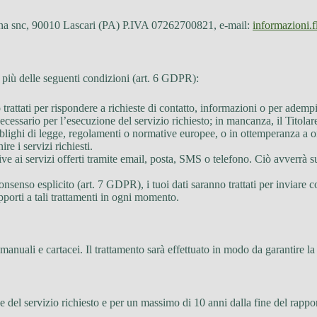
ana snc, 90010 Lascari (PA) P.IVA 07262700821, e-mail:
informazioni.
 o più delle seguenti condizioni (art. 6 GDPR):
o trattati per rispondere a richieste di contatto, informazioni o per adempi
necessario per l’esecuzione del servizio richiesto; in mancanza, il Titolare
bblighi di legge, regolamenti o normative europee, o in ottemperanza a ord
e i servizi richiesti.
ive ai servizi offerti tramite email, posta, SMS o telefono. Ciò avverrà sul
consenso esplicito (art. 7 GDPR), i tuoi dati saranno trattati per inviar
opporti a tali trattamenti in ogni momento.
, manuali e cartacei. Il trattamento sarà effettuato in modo da garantire la 
 del servizio richiesto e per un massimo di 10 anni dalla fine del rapporto