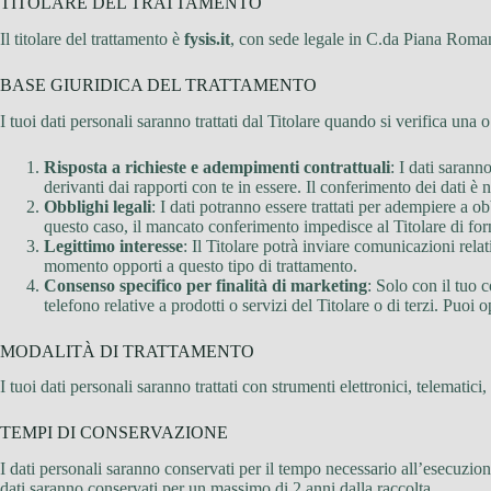
TITOLARE DEL TRATTAMENTO
Il titolare del trattamento è
fysis.it
, con sede legale in C.da Piana Rom
BASE GIURIDICA DEL TRATTAMENTO
I tuoi dati personali saranno trattati dal Titolare quando si verifica una
Risposta a richieste e adempimenti contrattuali
: I dati sarann
derivanti dai rapporti con te in essere. Il conferimento dei dati è 
Obblighi legali
: I dati potranno essere trattati per adempiere a o
questo caso, il mancato conferimento impedisce al Titolare di fornir
Legittimo interesse
: Il Titolare potrà inviare comunicazioni relat
momento opporti a questo tipo di trattamento.
Consenso specifico per finalità di marketing
: Solo con il tuo 
telefono relative a prodotti o servizi del Titolare o di terzi. Puoi 
MODALITÀ DI TRATTAMENTO
I tuoi dati personali saranno trattati con strumenti elettronici, telematici
TEMPI DI CONSERVAZIONE
I dati personali saranno conservati per il tempo necessario all’esecuzione
dati saranno conservati per un massimo di 2 anni dalla raccolta.